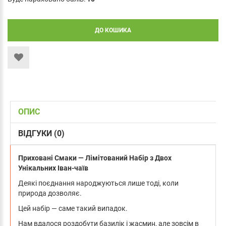
ДО КОШИКА
ОПИС
ВІДГУКИ (0)
Приховані Смаки — Лімітований Набір з Двох
Унікальних Іван-чаїв
Деякі поєднання народжуються лише тоді, коли
природа дозволяє.
Цей набір — саме такий випадок.
Нам вдалося роздобути базилік і жасмин, але зовсім в