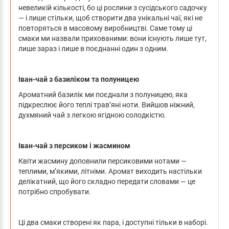
невеликій кількості, бо ці рослини з сусідського садочку
— і лише стільки, щоб створити два унікальні чаї, які не
повторяться в масовому виробництві. Саме тому ці
смаки ми назвали прихованими: вони існують лише тут,
лише зараз і лише в поєднанні один з одним.
Іван-чай з базиліком та полуницею
Ароматний базилік ми поєднали з полуницею, яка
підкреслює його теплі трав’яні ноти. Вийшов ніжний,
духмяний чай з легкою ягідною солодкістю.
Іван-чай з персиком і жасмином
Квіти жасмину доповнили персиковими нотами —
теплими, м’якими, літніми. Аромат виходить настільки
делікатний, що його складно передати словами — це
потрібно спробувати.
Ці два смаки створені як пара, і доступні тільки в наборі.