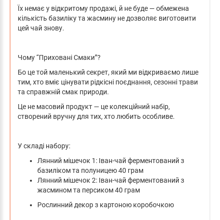
Їх немає у відкритому продажі, й не буде — обмежена
кількість базиліку та жасмину не дозволяє виготовити
цей чай знову.
Чому “Приховані Смаки”?
Бо це той маленький секрет, який ми відкриваємо лише
тим, хто вміє цінувати рідкісні поєднання, сезонні трави
та справжній смак природи.
Це не масовий продукт — це колекційний набір,
створений вручну для тих, хто любить особливе.
У складі набору:
Лянний мішечок 1: Іван-чай ферментований з
базиліком та полуницею 40 грам
Лянний мішечок 2: Іван-чай ферментований з
жасмином та персиком 40 грам
Рослинний декор з картоною коробочкою