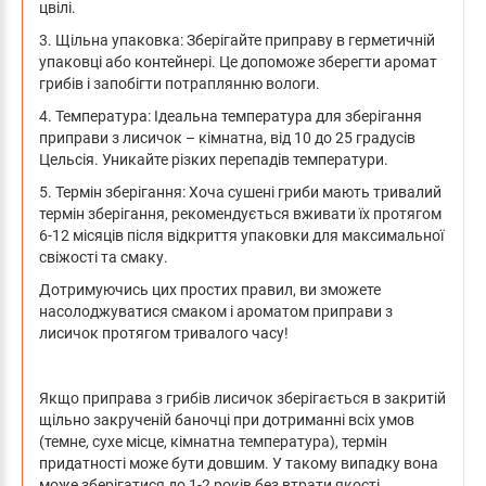
цвілі.
3. Щільна упаковка: Зберігайте приправу в герметичній
упаковці або контейнері. Це допоможе зберегти аромат
грибів і запобігти потраплянню вологи.
4. Температура: Ідеальна температура для зберігання
приправи з лисичок – кімнатна, від 10 до 25 градусів
Цельсія. Уникайте різких перепадів температури.
5. Термін зберігання: Хоча сушені гриби мають тривалий
термін зберігання, рекомендується вживати їх протягом
6-12 місяців після відкриття упаковки для максимальної
свіжості та смаку.
Дотримуючись цих простих правил, ви зможете
насолоджуватися смаком і ароматом приправи з
лисичок протягом тривалого часу!
Якщо приправа з грибів лисичок зберігається в закритій
щільно закрученій баночці при дотриманні всіх умов
(темне, сухе місце, кімнатна температура), термін
придатності може бути довшим. У такому випадку вона
може зберігатися до 1-2 років без втрати якості.