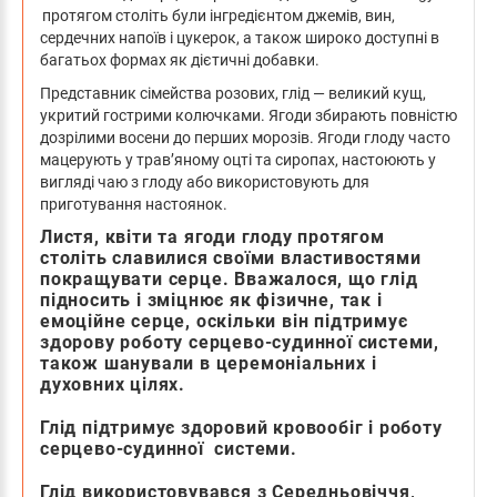
протягом століть були інгредієнтом джемів, вин,
сердечних напоїв і цукерок,
а також широко доступні в
багатьох формах як дієтичні добавки.
Представник сімейства розових, глід — великий кущ,
укритий гострими колючками. Ягоди збирають повністю
дозрілими восени до перших морозів. Ягоди глоду часто
мацерують у трав’яному оцті та сиропах, настоюють у
вигляді чаю з глоду або використовують для
приготування настоянок.
Листя, квіти та ягоди глоду протягом
століть славилися своїми властивостями
покращувати серце. Вважалося, що глід
підносить і зміцнює як фізичне, так і
емоційне серце, оскільки він підтримує
здорову роботу серцево-судинної системи,
також шанували в церемоніальних і
духовних цілях.
Глід підтримує здоровий кровообіг і роботу
серцево-судинної системи.
Глід використовувався з Середньовіччя,