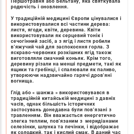
Першотравня або Бельтану, яка святкувала
родючість і оновлення.
У традиційній медицині Європи цінувалися і
використовувалися всі частини дерева:
листя, ягоди, квіти, деревина. Квіти
використовували як серцевий тонік і
сечогінний засіб, а з ягід і листя робили
в’яжучий чай для заспокоєння горла. З
яскраво-червоних розкішних ягід також
виготовляли смачний коньяк. Крім того,
деревину різали на менші предмети, такі як
ящики та гребінці, і спалювали як паливо,
утворюючи надзвичайно гарячі дров’яні
вогнища.
Глід або « шанжа » використовувався в
традиційній китайській медицині з давніх
часів, однак більшість історичних
застосувань донедавна були пов’язані з
травленням. Він вважається енергетично
злегка теплим, пов’язаним з меридіанами
селезінки, шлунка та печінки, і відображає
як солодкий, так і кислий смак. В даний час