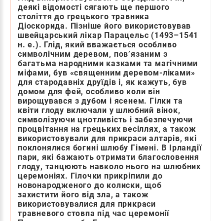
деякі відомості сягають ще першого
століття до грецького травника
Діоскорида. Пізніше його використовував
швейцарський лікар Парацельс (1493–1541
н. е.). Глід, який вважається особливо
символічним деревом, пов’язаним з
багатьма народними казками та магічними
міфами, був «священним деревом-ліками»
для стародавніх друїдів і, як кажуть, був
домом для фей, особливо коли він
вирощувався з дубом і ясенем. Гілки та
квіти глоду включали у шлюбний вінок,
символізуючи цнотливість і забезпечуючи
процвітання на грецьких весіллях, а також
використовували для прикраси алтарів, які
поклонялися богині шлюбу Гімені. В Ірландії
пари, які бажають отримати благословення
глоду, танцюють навколо нього на шлюбних
церемоніях. Гілочки прикріпили до
новонародженого до колиски, щоб
захистити його від зла, а також
використовувалися для прикраси
травневого стовпа під час церемонії