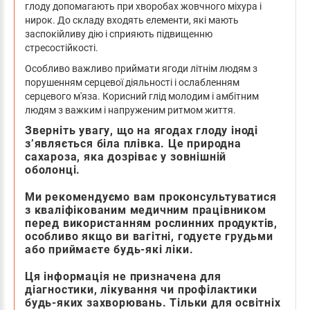
глоду допомагають при хворобах жовчного міхура і
нирок. До складу входять елементи, які мають
заспокійливу дію і сприяють підвищенню
стресостійкості.
Особливо важливо приймати ягоди літнім людям з
порушенням серцевої діяльності і ослабленням
серцевого м'яза. Корисний глід молодим і амбітним
людям з важким і напруженим ритмом життя.
Зверніть увагу, що на ягодах глоду іноді
з’являється біла плівка. Це природна
сахароза, яка дозріває у зовнішній
оболонці.
Ми рекомендуємо вам проконсультуватися
з кваліфікованим медичним працівником
перед використанням рослинних продуктів,
особливо якщо ви вагітні, годуєте грудьми
або приймаєте будь-які ліки.
Ця інформація не призначена для
діагностики, лікування чи профілактики
будь-яких захворювань. Тільки для освітніх