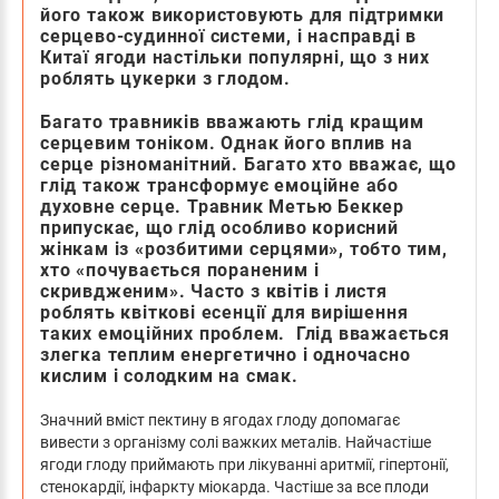
його також використовують для підтримки
серцево-судинної системи, і насправді в
Китаї ягоди настільки популярні, що з них
роблять цукерки з глодом.
Багато травників вважають глід кращим
серцевим тоніком. Однак його вплив на
серце різноманітний. Багато хто вважає, що
глід також трансформує емоційне або
духовне серце. Травник Метью Беккер
припускає, що глід особливо корисний
жінкам із «розбитими серцями», тобто тим,
хто «почувається пораненим і
скривдженим». Часто з квітів і листя
роблять квіткові есенції для вирішення
таких емоційних проблем. Глід вважається
злегка теплим енергетично і одночасно
кислим і солодким на смак.
Значний вміст пектину в ягодах глоду допомагає
вивести з організму солі важких металів. Найчастіше
ягоди глоду приймають при лікуванні аритмії, гіпертонії,
стенокардії, інфаркту міокарда. Частіше за все плоди