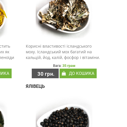
стить
Корисні властивості ісландського
их як
моху. Ісландський мох багатий на
пеноїди
кальцій, йод, калій, фосфор і вітаміни.
своїми
Мох - це гірка рослина, яка, як кажуть,
Вага:
35 грам
пахне водоростями, коли мокріє.
ШИКА
30 грн.
ДО КОШИКА
ями, що
Незважаючи на ці неапетитні
..
характерис..
ЯЛІВЕЦЬ