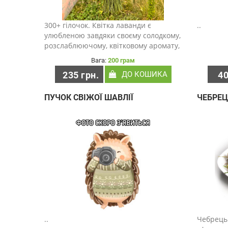
300+ гілочок. Квітка лаванди є
..
улюбленою завдяки своєму солодкому,
розслаблюючому, квітковому аромату,
а квіти та листя мають довгу історію
Вага:
200 грам
використання в традиційному
235 грн.
ДО КОШИКА
40
західному травництві. Висушені квіти
лаванди можна дод..
ПУЧОК СВІЖОЇ ШАВЛІЇ
ЧЕБРЕЦ
..
Чебрець 