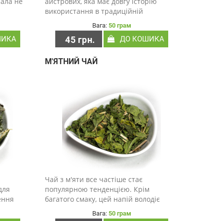
нала не
айстрових, яка має довгу історію
використання в традиційній
медицині. Вона містить ряд біологічно
Вага:
50 грам
нтів,
активних речовин, включаючи
ШИКА
45 грн.
ДО КОШИКА
полісахариди, флавоноїди, кислоти та
ефірні олії. Основні корисні ..
М'ЯТНИЙ ЧАЙ
Чай з м'яти все частіше стає
для
популярною тенденцією. Крім
ення
багатого смаку, цей напій володіє
щення
численними перевагами для здоров'я.
Вага:
50 грам
,
Це пояснюється інгредієнтами, тобто