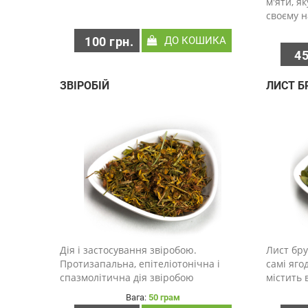
м'яти, як
своєму н
неповтор
100 грн.
ДО КОШИКА
чебрець
45
кулінарн
швидко з
ЗВІРОБІЙ
ЛИСТ Б
Дія і застосування звіробою.
Лист бру
Протизапальна, епітеліотонічна і
самі яго
спазмолітична дія звіробою
містить 
зумовлена флавоноїдами, глікозидами,
групи В,
Вага:
50 грам
які заспокоюють слизову ротової
мінерали