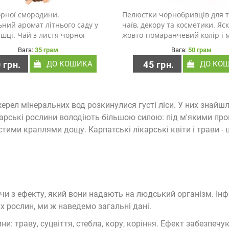
орної смородини.
Пелюстки чорнобривців для т
ний аромат літнього саду у
чаїв, декору та косметики. Яс
шці. Чай з листя чорної
жовто-помаранчевий колір і 
ни — це м’який, запашний
квітковий аромат. Пелюстки
Вага:
35 грам
Вага:
50 грам
 приємним ягідно-зеленим
чорнобривців — ручний збір,
 грн.
ДО КОШИКА
45 грн.
ДО КО
ком. Він має природну
акуратно висушені для збере
ату ноту та глибокий аромат,
кольору та аромату. Ідеальн..
ерел мінеральних вод розкинулися густі ліси. У них знайшл
лікарські рослини володіють більшою силою: під м'якими п
тими краплями дощу. Карпатські лікарські квіти і трави -
дячи з ефекту, який вони надають на людський організм. Ін
х рослин, ми ж наведемо загальні дані.
ни: траву, суцвіття, стебла, кору, коріння. Ефект забезпеч