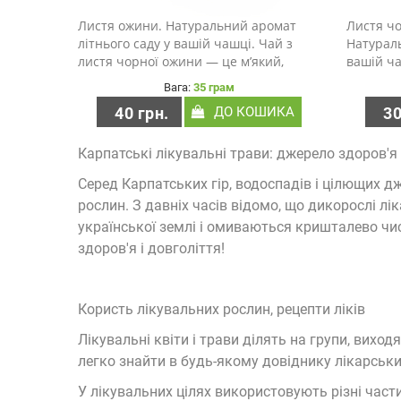
Листя ожини. Натуральний аромат
Листя ч
літнього саду у вашій чашці. Чай з
Натураль
листя чорної ожини — це м’який,
вашій ча
запашний напій з приємним ягідно-
смороди
Вага:
35 грам
зеленим післясмаком. Він має
напій з
40 грн.
ДО КОШИКА
30
природну солодкувату ноту та
післясма
глибокий аромат, який нагадує про ..
солодкув
як..
Карпатські лікувальні трави: джерело здоров'я
Серед Карпатських гір, водоспадів і цілющих дж
рослин. З давніх часів відомо, що дикорослі 
української землі і омиваються кришталево чис
здоров'я і довголіття!
Користь лікувальних рослин, рецепти ліків
Лікувальні квіти і трави ділять на групи, вихо
легко знайти в будь-якому довіднику лікарськи
У лікувальних цілях використовують різні части