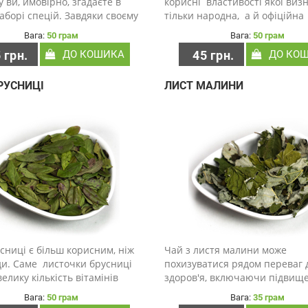
у ви, ймовірно, згадаєте в
корисні властивості якої виз
аборі спецій. Завдяки своєму
тільки народна, а й офіційна
ному смаку і аромату,
медицина. Він містить велику
Вага:
50 грам
Вага:
50 грам
 досі залишається безцінним
кількість мікро- та мікроелеме
 грн.
ДО КОШИКА
45 грн.
ДО КО
им продуктом. Але він також
вітамінів. Саму траву можна
авойов..
застосовувати я..
РУСНИЦІ
ЛИСТ МАЛИНИ
сниці є більш корисним, ніж
Чай з листя малини може
ди. Саме листочки брусниці
похизуватися рядом переваг 
велику кількість вітамінів
здоров'я, включаючи підвищ
 аскорбінову кислоту, а також
фертильності у жінок, підви
Вага:
50 грам
Вага:
35 грам
, органічні кислоти, дубильні
імунної системи, захист серця