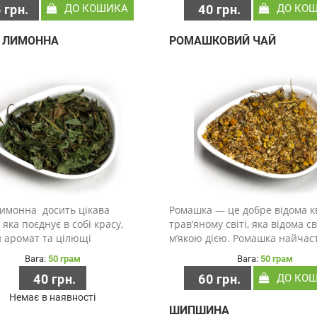
 грн.
ДО КОШИКА
40 грн.
ДО КО
, кальцій, магній..
зменшення запалень, підтрим
швидкого обміну речовин, ре
А ЛИМОННА
РОМАШКОВИЙ ЧАЙ
лимонна досить цікава
Ромашка — це добре відома кв
 яка поєднує в собі красу,
трав’яному світі, яка відома с
 аромат та цілющі
м’якою дією. Ромашка найчас
сті. ЇЇ вживають у вигляді
готується як настій ромашков
Вага:
50 грам
Вага:
50 грам
еї роблять різні настоянки і
а квіти широко використовую
40 грн.
60 грн.
ДО КО
 її використовують у
рецептах по догляду за волос
х та комп..
шкірою. Ромашк..
Немає в наявності
Я
ШИПШИНА