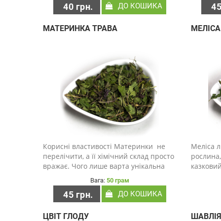
40 грн.
ДО КОШИКА
45
порожнини, шлунка і кишечника й
речовини
діють сприятливо при підвищеній..
МАТЕРИНКА ТРАВА
МЕЛІС
Корисні властивості Материнки не
Меліса 
перелічити, а її хімічний склад просто
рослина,
вражає. Чого лише варта унікальна
казковий
речовина Карвакрол, яка входить до
властиво
Вага:
50 грам
складу цієї трави. За своєю
чаю, з н
45 грн.
ДО КОШИКА
бактерицидною дією вона подібна до
відвари,
антибіот..
примочка
ЦВІТ ГЛОДУ
ШАВЛІ