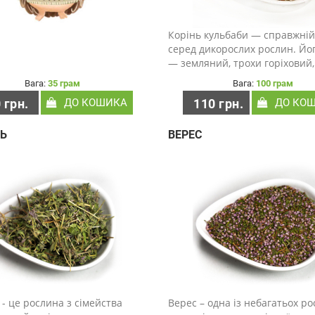
Корінь кульбаби — справжній
серед дикорослих рослин. Йо
— земляний, трохи горіховий, 
легкою природною гірчинкою
Вага:
35 грам
Вага:
100 грам
нагадує стародавні трав’яні н
 грн.
ДО КОШИКА
110 грн.
ДО КО
східних культурах його ціную
століттями — як сим..
Ь
ВЕРЕС
- це рослина з сімейства
Верес – одна із небагатьох ро