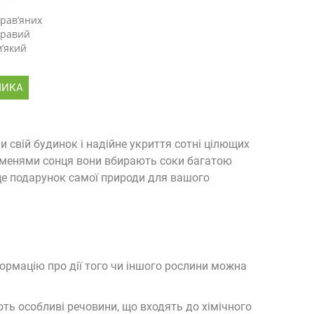
рав’яних
кравий
м’який
ШИКА
ження
и свій будинок і надійне укриття сотні цілющих
роменями сонця вони вбирають соки багатою
 це подарунок самої природи для вашого
формацію про дії того чи іншого рослини можна
ують особливі речовини, що входять до хімічного