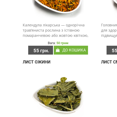
Календула лікарська — однорічна
Головни
трав’яниста рослина з їстівною
для здоро
помаранчевою або жовтою квіткою,
підвищув
схожою на ромашку. Натуралізована в
дихальну
Вага:
50 грам
більшій частині світу, квітка
травленн
55 грн.
ДО КОШИКА
55
календули є веселою декоративною
раку і з
рослиною, яка використову..
інфекції.
ЛИСТ ОЖИНИ
ЛИСТ 