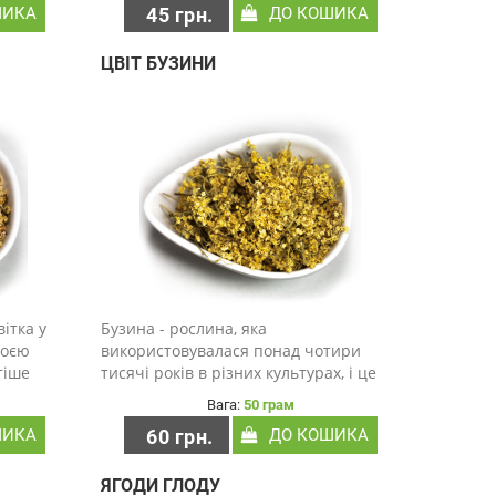
ШИКА
45 грн.
ДО КОШИКА
ку більш
маслом м'яти і ментолом. Щоденний
гулюван..
прийом цього потужного н..
ЦВІТ БУЗИНИ
ітка у
Бузина - рослина, яка
воєю
використовувалася понад чотири
тіше
тисячі років в різних культурах, і це
ого чаю,
все завдяки її протизапальним і
Вага:
50 грам
ться в
антисептичним властивостям. Бузина
ШИКА
60 грн.
ДО КОШИКА
сям і
— це квітучий багаторічний чагарник
із довгою історією ви..
ЯГОДИ ГЛОДУ