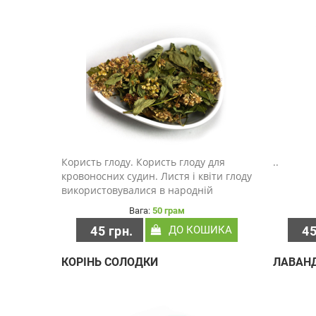
Користь глоду. Користь глоду для
..
кровоносних судин. Листя і квіти глоду
використовувалися в народній
медицині з першого століття, тому що
Вага:
50 грам
містять фітонутрієнти, так звані
45 грн.
ДО КОШИКА
45
антоцианідіни і проантоціанідіни. Це
антиоксидант, як..
КОРІНЬ СОЛОДКИ
ЛАВАН