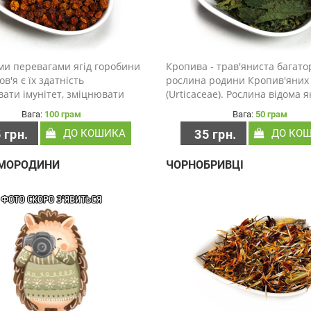
ми перевагами ягід горобини
Кропива - трав'яниста багато
в'я є їх здатність
рослина родини Кропив'яних
ати імунітет, зміцнювати
(Urticaceae). Рослина відома я
 систему, поліпшувати
«кропива дводомна» через її
Вага:
100 грам
Вага:
50 грам
я, запобігати певним видам
порожнисті волоски (трикомус
 грн.
ДО КОШИКА
35 грн.
ДО КО
меншувати бактеріальні
листках і стеблі, які викликаю
 Крихітна ягода горо..
відчуття пекучості при контакт
СМОРОДИНИ
ЧОРНОБРИВЦІ