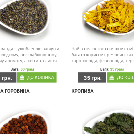
аванди є улюбленою завдяки
Чай з пелюсток соняшника мі
солодкому, розслаблюючому,
багато корисних речовин, так
му аромату, а квіти та листя
каротиноїди, флавоноїди, тер
вгу історію використання в
та кислоти. Цей чай відомий 
Вага:
50 грам
Вага:
35 грам
ному західному травництві.
антиоксидантними та
 грн.
ДО КОШИКА
35 грн.
ДО КО
і квіти лаванди можна
протизапальними властивост
 в чай,..
робить його корисним для змі
А ГОРОБИНА
КРОПИВА