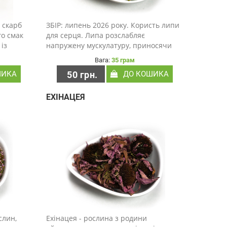
 скарб
ЗБІР: липень 2026 року. Користь липи
го смак
для серця. Липа розслабляє
із
напружену мускулатуру, приносячи
, яка
полегшення і спокій. Липа також є
Вага:
35 грам
апої. У
судинорозширювальним засобом.
ШИКА
50 грн.
ДО КОШИКА
ть
Завдяки їй знижується кров'яний тиск.
Липа також очищає кров і р..
ЕХІНАЦЕЯ
слин,
Ехінацея - рослина з родини