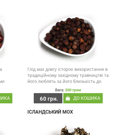
а
Глід має довгу історію використання в
традиційному західному травництві та
ми
його люблять за його близькість до
серця. Червоні ягоди Crataegus
Вага:
200 грам
ий і
monogyna протягом століть були
ШИКА
60 грн.
ДО КОШИКА
не для
інгредієнтом джемів, вин, сердечних
теми.
напоїв і ц..
ІСЛАНДСЬКИЙ МОХ