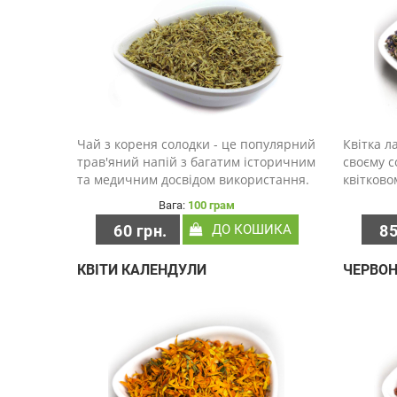
Чай з кореня солодки - це популярний
Квітка л
трав'яний напій з багатим історичним
своєму 
та медичним досвідом використання.
квітково
Основною активною речовиною в
мають до
Вага:
100 грам
корені солодки є гліцирризин, який
традицій
60 грн.
ДО КОШИКА
85
має властивості протизапальні,
Висушен
противірусні, п..
додавати
КВІТИ КАЛЕНДУЛИ
ЧЕРВОН