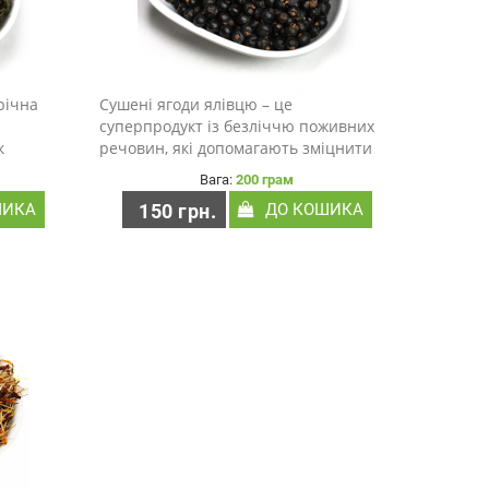
річна
Сушені ягоди ялівцю – це
суперпродукт із безліччю поживних
к
речовин, які допомагають зміцнити
вашу імунну систему, а також скинути
Вага:
200 грам
и) на
зайву вагу. Незважаючи на свою
ШИКА
150 грн.
ДО КОШИКА
ть
назву, ялівець не є ні ягоди, ні фрукт!
і...
Це частина рослини ..