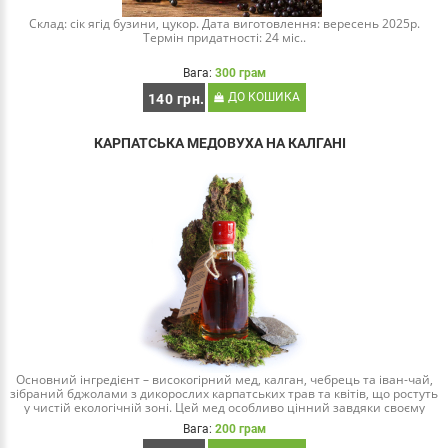
Склад: сік ягід бузини, цукор. Дата виготовлення: вересень 2025р.
Термін придатності: 24 міс..
Вага:
300 грам
ДО КОШИКА
140 грн.
КАРПАТСЬКА МЕДОВУХА НА КАЛГАНІ
Основний інгредієнт – високогірний мед, калган, чебрець та іван-чай,
зібраний бджолами з дикорослих карпатських трав та квітів, що ростуть
у чистій екологічній зоні. Цей мед особливо цінний завдяки своєму
насиченому..
Вага:
200 грам