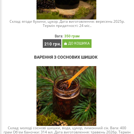
Склад: ягоди бузини, цукор. Дата виготовлення: вересень 2025р.
Термін придатності: 24 міс..
Вага:
350 грам
ДО КОШИКА
210 грн.
ВАРЕННЯ З СОСНОВИХ ШИШОК
Склад: молоді соснові шишки, вода, цукор, лимонний сік. Вага: 400
грам Обʼєм баночки: 314 мл. Дата виготовлення: травень 2026р. Термін