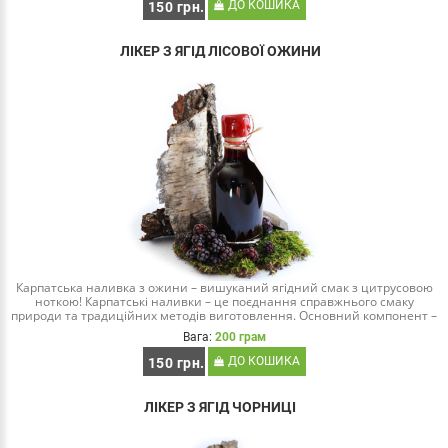
ДО КОШИКА
150 грн.
ЛІКЕР З ЯГІД ЛІСОВОЇ ОЖИНИ
Карпатська наливка з ожини – вишуканий ягідний смак з цитрусовою
ноткою! Карпатські наливки – це поєднання справжнього смаку
природи та традиційних методів виготовлення. Основний компонент –
соковита ожина, яка рост..
Вага:
200 грам
ДО КОШИКА
150 грн.
ЛІКЕР З ЯГІД ЧОРНИЦІ