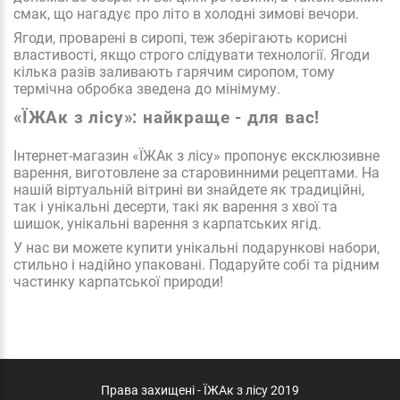
смак, що нагадує про літо в холодні зимові вечори.
Ягоди, проварені в сиропі, теж зберігають корисні
властивості, якщо строго слідувати технології. Ягоди
кілька разів заливають гарячим сиропом, тому
термічна обробка зведена до мінімуму
.
«ЇЖАк з лісу»: найкраще - для вас!
Інтернет-магазин «ЇЖАк з лісу» пропонує ексклюзивне
варення, виготовлене за старовинними рецептами. На
нашій віртуальній вітрині ви знайдете як традиційні,
так і унікальні десерти, такі як варення з хвої та
шишок, унікальні варення з карпатських ягід.
У нас ви можете купити унікальні подарункові набори,
стильно і надійно упаковані. Подаруйте собі та рідним
частинку карпатської природи!
Права захищені - ЇЖАк з лісу 2019