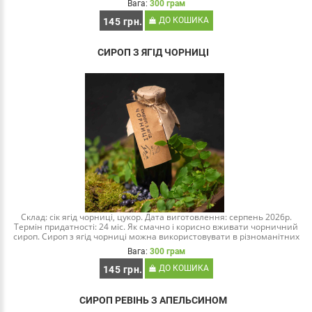
Вага:
300 грам
ДО КОШИКА
145 грн.
СИРОП З ЯГІД ЧОРНИЦІ
Склад: сік ягід чорниці, цукор. Дата виготовлення: серпень 2026р.
Термін придатності: 24 міс. Як смачно і корисно вживати чорничний
сироп. Сироп з ягід чорниці можна використовувати в різноманітних
кулінарних екс..
Вага:
300 грам
ДО КОШИКА
145 грн.
СИРОП РЕВІНЬ З АПЕЛЬСИНОМ