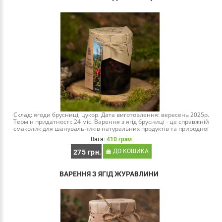
Склад: ягоди брусниці, цукор. Дата виготовлення: вересень 2025р.
Термін придатності: 24 міс. Варення з ягід брусниці - це справжній
смаколик для шанувальників натуральних продуктів та природної
смакоти. Ягоди брусниці зібран..
Вага:
410 грам
ДО КОШИКА
275 грн.
ВАРЕННЯ З ЯГІД ЖУРАВЛИНИ