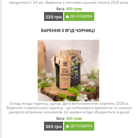
придатності: 24 міс. Варення з соснових шишок сезону 2026 року.
Всього де..
Вага:
400 грам
ДО КОШИКА
220 грн.
ВАРЕННЯ З ЯГІД ЧОРНИЦІ
Склад: ягоди чорниці, цукор. Дата виготовлення: серпень 2026 р.
Варення з карпатської чорниці - це неймовірно ароматне та смачне
джерело вітамінів і мінералів. Ці чарівні ягоди збираються в дикій
природі на початку літа, ко..
Вага:
400 грам
ДО КОШИКА
305 грн.