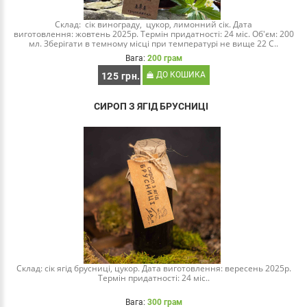
Склад: сік винограду, цукор, лимонний сік. Дата
виготовлення: жовтень 2025р. Термін придатності: 24 міс. Об'єм: 200
мл. Зберігати в темному місці при температурі не вище 22 С..
Вага:
200 грам
ДО КОШИКА
125 грн.
СИРОП З ЯГІД БРУСНИЦІ
Склад: сік ягід брусниці, цукор. Дата виготовлення: вересень 2025р.
Термін придатності: 24 міс..
Вага:
300 грам