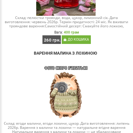
Склад: пелюстки троянди, вода, цукор, лимонний сік. Дата
виготовлення: червень 2026р. Термін придатності: 24 міс. Як вживати
трояндове варення:Самостійний десерт: Смакуйте його ложкою,
насолоджуючись ніжним аро..
Вага:
400 грам
ДО КОШИКА
260 грн.
ВАРЕННЯ МАЛИНА З ЛОХИНОЮ
Склад: ягоди малини, ягоди лохини, цукор. Дата виготовлення: липень
2026р. Варення з малини та лохини — натуральне ягідне варення
Натуральне варення з малини та лохини — це збалансоване