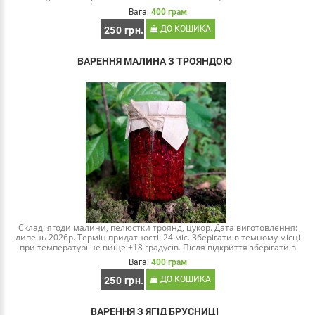
поєднання двох літніх ягід із рі..
Вага:
400 грам
ДО КОШИКА
250 грн.
ВАРЕННЯ МАЛИНА З ТРОЯНДОЮ
Склад: ягоди малини, пелюстки троянд, цукор. Дата виготовлення:
липень 2026р. Термін придатності: 24 міс. Зберігати в темному місці
при температурі не вище +18 градусів. Після відкриття зберігати в
холодильнику...
Вага:
400 грам
ДО КОШИКА
250 грн.
ВАРЕННЯ З ЯГІД БРУСНИЦІ