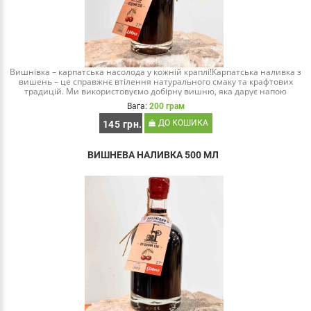
Вишнівка – карпатська насолода у кожній краплі!Карпатська наливка з
вишень – це справжнє втілення натурального смаку та крафтових
традицій. Ми використовуємо добірну вишню, яка дарує напою
яскравий ягідний аром..
Вага:
200 грам
ДО КОШИКА
145 грн.
ВИШНЕВА НАЛИВКА 500 МЛ