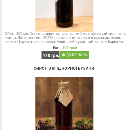
Об'єм: 300 мл. Склад: шипшина, ісландський мох, цукровий сироп ягід
ожини. Дата: жовтень 2025Холосас з ожиною та ісландським мохом —
сироп з Карпатської природи. Уявіть собі туманний ранок у Карпатах.
Між смереками ще ле..
Вага:
300 грам
ДО КОШИКА
170 грн.
СИРОП З ЯГІД ЧОРНОЇ БУЗИНИ