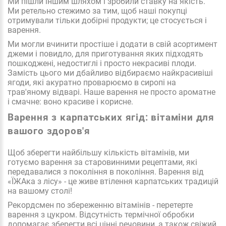
Ми пішли іншим шляхом і зробили ставку на якість.
Ми ретельно стежимо за тим, щоб наші покупці
отримували тільки добірні продукти; це стосується і
варення.
Ми могли вчинити простіше і додати в свій асортимент
джеми і повидло, для приготування яких підходять
пошкоджені, недостиглі і просто некрасиві плоди.
Замість цього ми дбайливо відбираємо найкрасивіші
ягоди, які акуратно проварюємо в сиропі на
трав'яному відварі. Наше варення не просто ароматне
і смачне: воно красиве і корисне.
Варення з карпатських ягід: вітаміни для
вашого здоров'я
Щоб зберегти найбільшу кількість вітамінів, ми
готуємо варення за старовинними рецептами, які
передавалися з покоління в покоління. Варення від
«ЇЖАка з лісу» - це живе втілення карпатських традицій
на вашому столі!
Рекордсмен по збереженню вітамінів - перетерте
варення з цукром. Відсутність термічної обробки
допомагає зберегти всі цінні речовини, а також свіжий