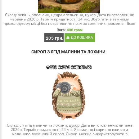
Склад: ревінь, апельсин, цедра апельсина, цукор. Дата виготовлення:
червень 2026 р. Термін придатності: 24 міс. Зберігати в темному
прохолодному місці без потрапляння прямих сонячних променів. Після
відкриття зберігати в хол..
Вага:
400 грам
ДО КОШИКА
205 грн.
СИРОП З ЯГІД МАЛИНИ ТА ЛОХИНИ
Склад: сік ягід малини та лохини, цукор. Дата виготовлення: липень
2026р. Термін придатності: 24 міс. Як смачно і корисно вживати
малиново-лохиновий сироп. Сироп можна використовувати в
різноманітних куліна..