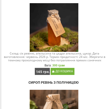
Склад: сік ревіню, апельсина та цедри апельсина, цукор. Дата
виготовлення: червень 2026 р. Термін придатності: 24 міс. Зберігати в
темному прохолодному місці без потрапляння прямих сонячних
променів. Після відкритт..
Вага:
300 грам
ДО КОШИКА
145 грн.
СИРОП РЕВІНЬ З ПОЛУНИЦЕЮ