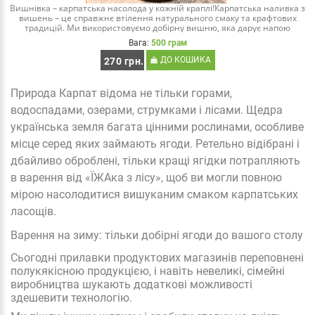
Вишнівка – карпатська насолода у кожній краплі!Карпатська наливка з
вишень – це справжнє втілення натурального смаку та крафтових
традицій. Ми використовуємо добірну вишню, яка дарує напою
яскравий ягідний аром..
Вага:
500 грам
ДО КОШИКА
270 грн.
Природа Карпат відома не тільки горами,
водоспадами, озерами, струмками і лісами. Щедра
українська земля багата цінними рослинами, особливе
місце серед яких займають ягоди. Ретельно відібрані і
дбайливо оброблені, тільки кращі ягідки потрапляють
в варення від «ЇЖАка з лісу», щоб ви могли повною
мірою насолодитися вишуканим смаком карпатських
ласощів.
Варення на зиму: тільки добірні ягоди до вашого столу
Сьогодні прилавки продуктових магазинів переповнені
полукякісною продукцією, і навіть невеликі, сімейні
виробництва шукають додаткові можливості
здешевити технологію.