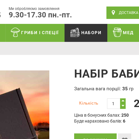
Ми обробляємо замовлення
9.30-17.30 пн.-пт.
ДОСТАВКА
5
ГРИБИ І СПЕЦІЇ
НАБОРИ
МЕД
НАБІР БАБ
Загальна вага порції:
35
гр
2
Кількість
Ціна в бонусних балах:
250
Буде нараховано балів:
6