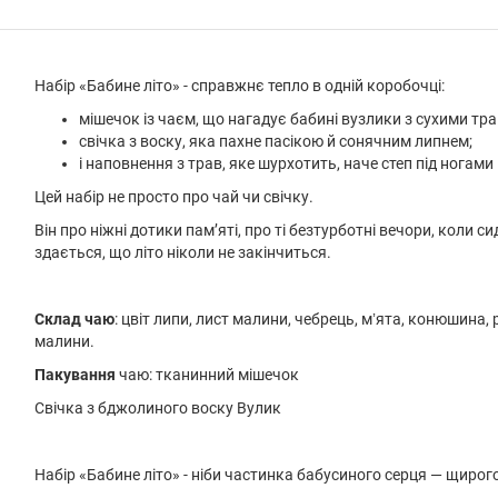
Набір «Бабине літо» - справжнє тепло в одній коробочці:
мішечок із чаєм, що нагадує бабині вузлики з сухими тр
свічка з воску, яка пахне пасікою й сонячним липнем;
і наповнення з трав, яке шурхотить, наче степ під ногами
Цей набір не просто про чай чи свічку.
Він про ніжні дотики пам’яті, про ті безтурботні вечори, коли с
здається, що літо ніколи не закінчиться.
Склад чаю
: цвіт липи, лист малини, чебрець, мʼята, конюшина
малини.
Пакування
чаю: тканинний мішечок
Свічка з бджолиного воску Вулик
Набір «Бабине літо» - ніби частинка бабусиного серця — щирого